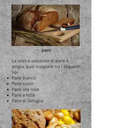
pani
La nostra selezione di pane è
ampia, puoi scegliere tra i seguenti
tipi:
Pane bianco
Pane scuro
Pane alle rose
Pane a fette
Pane di famiglia