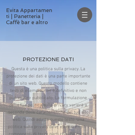
Evita
Appartamen
ti
| Panetteria |
Caffè bar e altro
PROTEZIONE DATI
Questa è una politica sulla privacy. La
protezione dei dati è una parte importante
di un sito web. Questo modello contiene
testi di esempio, non è definitivo e non
può essere pubblicato. La formulazione
della tua politica sulla privacy varierà a
seconda delle caratteristiche del tuo sito
web. Quindi adatta questo testo. Una
politica sulla privacy deve elencare tutti i
componenti di terze parti che utilizzi sul